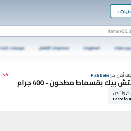
نيات +
items
50,0
وبر ماركت
المشروبات
مستلزمات الأطفال
موبايلات، تابلت
نفدت 
جات أُخرى من
Rich Bake
تش بيك بقسماط مطحون - 400 جرام
باع ويُشحن
Carrefou