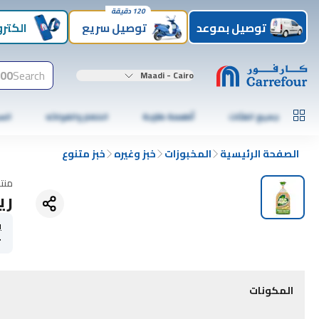
120 دقيقة
توصيل بموعد
توصيل سريع
الكترو
00+
Search
Maadi - Cairo
جميع الفئات
أطعمة طازجة
الخضار والفواكه
الس
الصفحة الرئيسية
المخبوزات
خبز وغيره
خبز متنوع
منت
ري
ي
r
المكونات