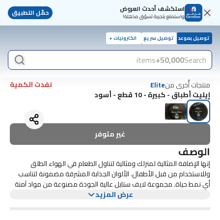
استكشف أحدث العروض
حمّل التطبيق
واستمتع بتجربة تسوّق مذهلة!
توصيل بموعد
توصيل سريع
الكترونيات +
items
50,000+
Search
نفدت الكمية
منتجات أُخرى من
Elite
إيليت أطباق - كبيرة - 10 قطع - أسود
غير متوفر
الوصف
إنها الإضافة المثالية لمنزلك ومثالية لتناول الطعام في الهواء الطلق
وللاستخدام من قبل الأطفال. الألوان الجذابة المشرقة مضمونة لتناسب
أي نمط حياة. مجموعة لايف ستايل عالية الجودة مصنوعة من مواد آمنة
للطعام بنسبة 100%.
عرض المزيد