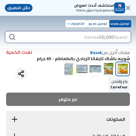
استكشف أحدث العروض
حمّل التطبيق
واستمتع بتجربة تسوّق مذهلة!
توصيل بموعد
توصيل سريع
الكترونيات +
items
50,000+
Search
نفدت الكمية
منتجات أُخرى من
Basak
شوربه باشاك تارهانا الزبادي بالطماطم - 65 جرام
يباع ويُشحن
Carrefour
غير متوفر
المكونات