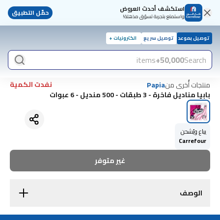
استكشف أحدث العروض
حمّل التطبيق
واستمتع بتجربة تسوّق مذهلة!
توصيل بموعد
توصيل سريع
الكترونيات +
items
50,000+
Search
نفدت الكمية
منتجات أُخرى من
Papia
بابيا مناديل فاخرة - 3 طبقات - 500 منديل - 6 عبوات
يباع ويُشحن
Carrefour
غير متوفر
الوصف