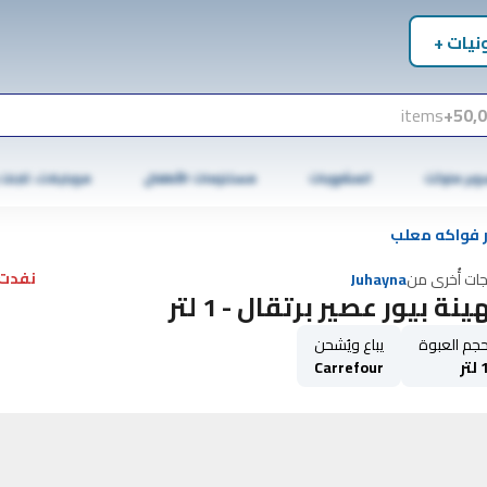
نيات +
items
50,0
وبر ماركت
المشروبات
مستلزمات الأطفال
موبايلات، تابلت
 فواكه معلب
نفدت 
جات أُخرى من
Juhayna
نة بيور عصير برتقال - 1 لتر
جم العبوة
يباع ويُشحن
لتر
Carrefour