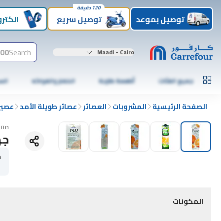
120 دقيقة
توصيل بموعد
توصيل سريع
الكترو
00+
Search
Maadi - Cairo
جميع الفئات
أطعمة طازجة
الخضار والفواكه
الس
الصفحة الرئيسية
المشروبات
العصائر
عصائر طويلة الأمد
عصير
منت
جهي
ح
1 
المكونات