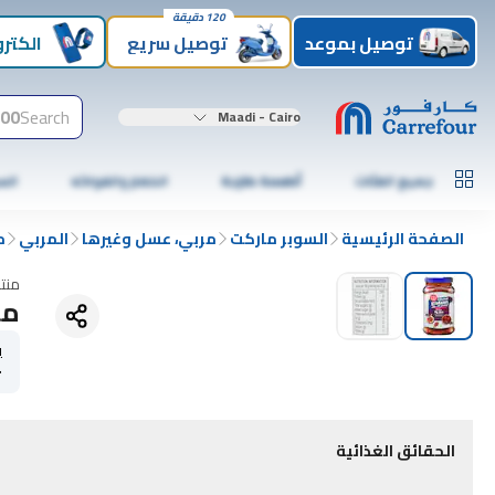
120 دقيقة
توصيل بموعد
توصيل سريع
الكترو
00+
Search
Maadi - Cairo
جميع الفئات
أطعمة طازجة
الخضار والفواكه
الس
الصفحة الرئيسية
السوبر ماركت
مربي، عسل وغيرها
المربي
م
منت
مر
ي
r
الحقائق الغذائية