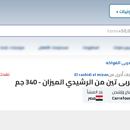
نيات +
items
50,0
وبر ماركت
المشروبات
مستلزمات الأطفال
موبايلات، تابلت
ربى الفواكه
نفدت 
جات أُخرى من
El rashidi el mizan
بي تين من الرشيدي الميزان - 340 جم
باع ويُشحن
بلد المنشأ
Carrefou
مصر