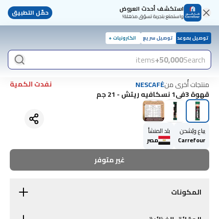
استكشف أحدث العروض
حمّل التطبيق
واستمتع بتجربة تسوّق مذهلة!
توصيل بموعد
توصيل سريع
الكترونيات +
items
50,000+
Search
نفدت الكمية
منتجات أُخرى من
NESCAFÉ
قهوة 3في1 نسكافيه ريتش - 21 جم
يباع ويُشحن
بلد المنشأ
Carrefour
مصر
غير متوفر
المكونات