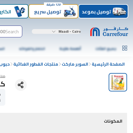
120 دقيقة
توصيل بموعد
توصيل سريع
الكترو
00+
Search
Maadi - Cairo
جميع الفئات
أطعمة طازجة
الخضار والفواكه
الس
الصفحة الرئيسية
السوبر ماركت
منتجات الفطور الغذائية
حبوب
منت
كو
ح
5
المكونات