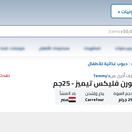
نيات +
items
50,0
وبر ماركت
المشروبات
مستلزمات الأطفال
موبايلات، تابلت
حبوب غذائية للأطفال
نفدت 
جات أُخرى من
Temmy's
رن فليكس تيميز - 25جم
جم العبوة
يباع ويُشحن
بلد المنشأ
2 جرام
Carrefour
مصر