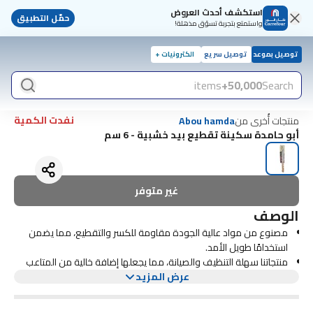
استكشف أحدث العروض
حمّل التطبيق
واستمتع بتجربة تسوّق مذهلة!
توصيل بموعد
توصيل سريع
الكترونيات +
items
50,000+
Search
نفدت الكمية
منتجات أُخرى من
Abou hamda
أبو حامدة سكينة تقطيع بيد خشبية - 6 سم
غير متوفر
الوصف
مصنوع من مواد عالية الجودة مقاومة للكسر والتقطيع، مما يضمن
استخدامًا طويل الأمد.
منتجاتنا سهلة التنظيف والصيانة، مما يجعلها إضافة خالية من المتاعب
لأي مطبخ
عرض المزيد