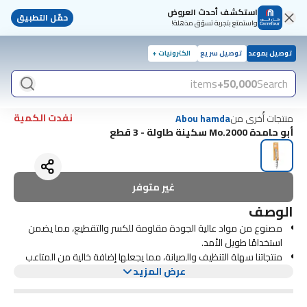
استكشف أحدث العروض
حمّل التطبيق
واستمتع بتجربة تسوّق مذهلة!
توصيل بموعد
توصيل سريع
الكترونيات +
items
50,000+
Search
نفدت الكمية
منتجات أُخرى من
Abou hamda
أبو حامدة Mo.2000 سكينة طاولة - 3 قطع
غير متوفر
الوصف
مصنوع من مواد عالية الجودة مقاومة للكسر والتقطيع، مما يضمن
استخدامًا طويل الأمد.
منتجاتنا سهلة التنظيف والصيانة، مما يجعلها إضافة خالية من المتاعب
لأي مطبخ
عرض المزيد