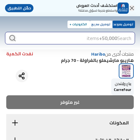
استكشف أحدث العروض
حمّل التطبيق
واستمتع بتجربة تسوّق مذهلة!
توصيل بموعد
توصيل سريع
الكترونيات +
items
50,000+
Search
نفدت الكمية
منتجات أُخرى من
Haribo
هاريبو مارشيملو بالفراولة - 70 جرام
يباع ويُشحن
Carrefour
غير متوفر
المكونات