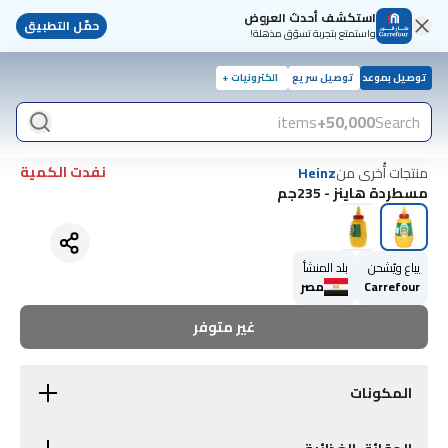
استكشف أحدث العروض
حمّل التطبيق
واستمتع بتجربة تسوّق مذهلة!
توصيل بموعد
توصيل سريع
الكترونيات +
items
50,000+
Search
نفدت الكمية
منتجات أُخرى من
Heinz
مسطردة هاينز - 235جم
يباع ويُشحن
بلد المنشأ
Carrefour
مصر
غير متوفر
المكونات