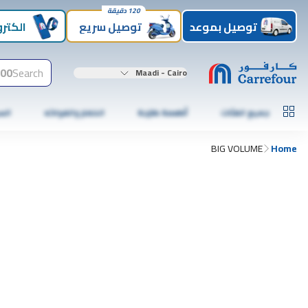
120 دقيقة
توصيل بموعد
توصيل سريع
الكترو
00+
Search
Maadi - Cairo
جميع الفئات
أطعمة طازجة
الخضار والفواكه
الس
BIG VOLUME
Home