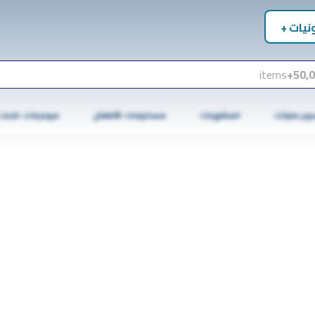
نيات +
items
50,0
وبر ماركت
المشروبات
مستلزمات الأطفال
موبايلات، تابلت