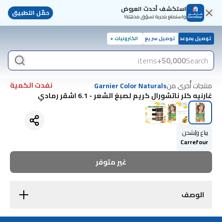
استكشف أحدث العروض
حمّل التطبيق
واستمتع بتجربة تسوّق مذهلة!
توصيل بموعد
توصيل سريع
الكترونيات +
items
50,000+
Search
نفدت الكمية
منتجات أُخرى من
Garnier Color Naturals
غارنيه كلر ناتشورال كريم لصبغ الشعر - 6.1 اشقر رمادي
يباع ويُشحن
Carrefour
غير متوفر
الوصف