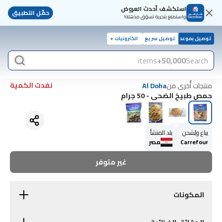
استكشف أحدث العروض
حمّل التطبيق
واستمتع بتجربة تسوّق مذهلة!
توصيل بموعد
توصيل سريع
الكترونيات +
items
50,000+
Search
نفدت الكمية
منتجات أُخرى من
Al Doha
حمص طبيخ الضحى - 50 جرام
يباع ويُشحن
بلد المنشأ
Carrefour
مصر
غير متوفر
المكونات