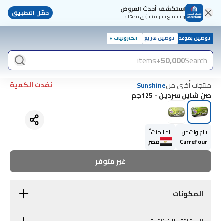
استكشف أحدث العروض
حمّل التطبيق
واستمتع بتجربة تسوّق مذهلة!
توصيل بموعد
توصيل سريع
الكترونيات +
items
50,000+
Search
نفدت الكمية
منتجات أُخرى من
Sunshine
صن شاين سردين - 125جم
يباع ويُشحن
بلد المنشأ
Carrefour
مصر
غير متوفر
المكونات