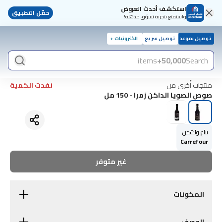
استكشف أحدث العروض
حمّل التطبيق
واستمتع بتجربة تسوّق مذهلة!
توصيل بموعد
توصيل سريع
الكترونيات +
items
50,000+
Search
منتجات أُخرى من
نفدت الكمية
صوص الصويا الداكن زمرا - 150 مل
يباع ويُشحن
Carrefour
غير متوفر
المكونات