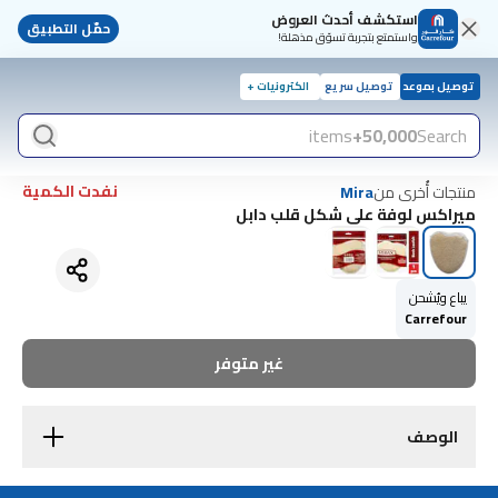
استكشف أحدث العروض
حمّل التطبيق
واستمتع بتجربة تسوّق مذهلة!
توصيل بموعد
توصيل سريع
الكترونيات +
items
50,000+
Search
نفدت الكمية
منتجات أُخرى من
Mira
ميراكس لوفة علي شكل قلب دابل
يباع ويُشحن
Carrefour
غير متوفر
الوصف