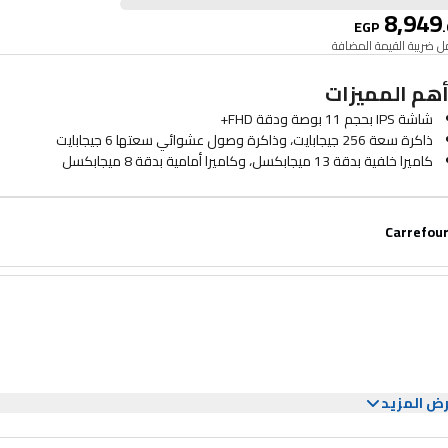
8,949
EGP
.
 ضريبة القيمة المضافة
هم المميزات
شاشة IPS بحجم 11 بوصة ودقة FHD+
ذاكرة سعة 256 جيجابايت، وذاكرة وصول عشوائي سعتها 6 جيجابايت
كاميرا خلفية بدقة 13 ميجابكسل، وكاميرا أمامية بدقة 8 ميجابكسل
معالج Unisoc T616 ثماني النواة
بطارية 7000 مللي أمبير، الجيل الرابع
Carrefou
ض المزيد