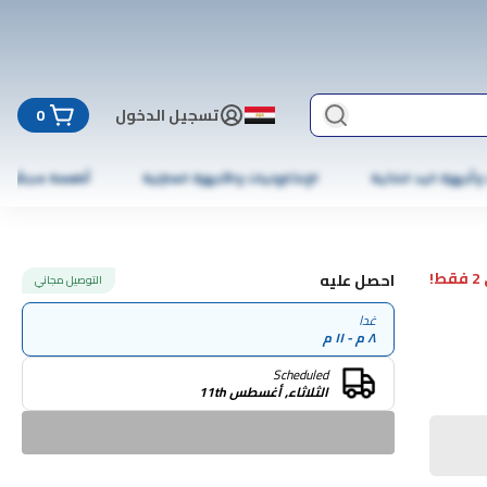
تسجيل الدخول
0
 وأجهزة اليد الذكية
الإلكترونيات والأجهزة المنزلية
أطعمة مجمّدة
!
احصل عليه
التوصيل مجاني
غدا
٨ م - ١١ م
Scheduled
الثلاثاء, أغسطس 11th