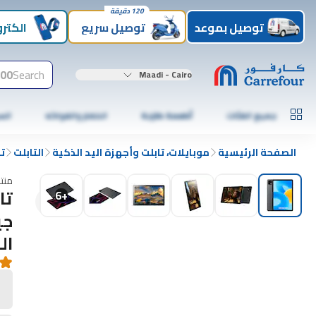
120 دقيقة
توصيل بموعد
توصيل سريع
الكترو
00+
Search
Maadi - Cairo
جميع الفئات
أطعمة طازجة
الخضار والفواكه
الس
الصفحة الرئيسية
موبايلات، تابلت وأجهزة اليد الذكية
التابلت
تا
منت
6
+
ال