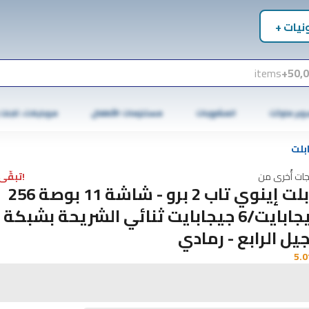
نيات +
items
50,0
وبر ماركت
المشروبات
مستلزمات الأطفال
موبايلات، تابلت
بلت
جات أُخرى من
!تبقّى 2 فقط
تابلت إينوي تاب 2 برو - شاشة 11 بوصة 256
جيجابايت/6 جيجابايت ثنائي الشريحة بشبكة
جيل الرابع - رمادي
5.0