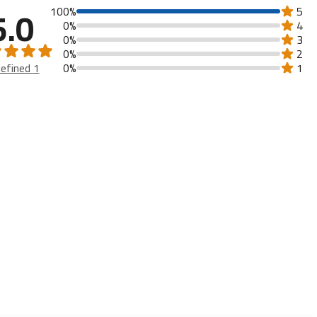
5.0
100%
5
التردد: 2.0 جيجاهرتز
0%
4
وحدة الرسوميات: Manhattan ES3.0، 18 إطار/ثانية
0%
3
الذاكرة
0%
2
السعة التخزينية: 256 جيجابايت
1 undefined
0%
1
الرام: 6 جيجابايت (قابلة للتوسيع حتى 12 جيجابايت)
يدعم microSD حتى 256 جيجابايت
الكاميرا
الكاميرا الخلفية: 13 ميجابكسل + فلاش LED + تركيز تلقائي
الكاميرا الأمامية: 8 ميجابكسل
تسجيل الفيديو: بدقة تصل إلى 1080 بكسل بمعدل 60 إطارًا في الثانية.
البطارية
ميزات الكاميرا: تقريب 4x، HDR، محرر الصور
السعة: 7000 مللي أمبير (ليثيوم بوليمر)
الشحن: 18 واط
وقت الاستعداد: حتى 120 ساعة
الاتصال
وقت التحدث: حتى 45 ساعة
الشبكات: 4G / 3G / 2G
الواي فاي: 802.11 b/g/n/ac
البلوتوث: 5.0
الخصائص
يو اس بي: تايب سي
بدون منفذ سماعة 3.5 مم
المستشعرات: مستشعر الجاذبية، مستشعر الضوء
ميزات إضافية
شريحة الاتصال: شريحتين (نانو هجينة + microSD)