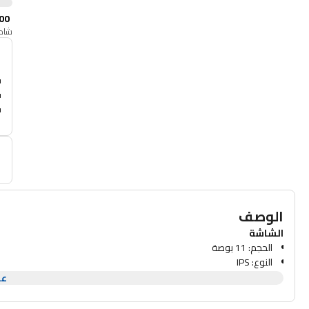
00
شامل
أ
r
الوصف
الشاشة
الحجم: 11 بوصة
النوع: IPS
الدقة: (1080 * 1920) FHD+
عر
المعالج
دعم اللمس: حتى 10 نقاط لمس
الشريحة: Unisoc T616 (ثماني النواة)