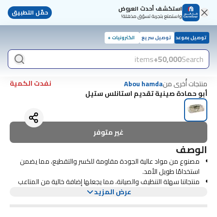
استكشف أحدث العروض
حمّل التطبيق
واستمتع بتجربة تسوّق مذهلة!
توصيل بموعد
توصيل سريع
الكترونيات +
items
50,000+
Search
نفدت الكمية
منتجات أُخرى من
Abou hamda
أبو حمادة صينية تقديم استانلس ستيل
غير متوفر
الوصف
مصنوع من مواد عالية الجودة مقاومة للكسر والتقطيع، مما يضمن
استخدامًا طويل الأمد.
منتجاتنا سهلة التنظيف والصيانة، مما يجعلها إضافة خالية من المتاعب
لأي مطبخ
عرض المزيد