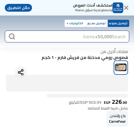
استكشف أحدث العروض
حمّل التطبيق
واستمتع بتجربة تسوّق مذهلة!
توصيل بموعد
توصيل سريع
الكترونيات +
items
50,000+
Search
منتجات أُخرى من
فصوص رومي مدخنة من فريش فارم - 1 كجم
226
903.99
EGP
/للكيلو
EGP
.
00
شامل ضريبة القيمة المضافة
يباع ويُشحن
Carrefour