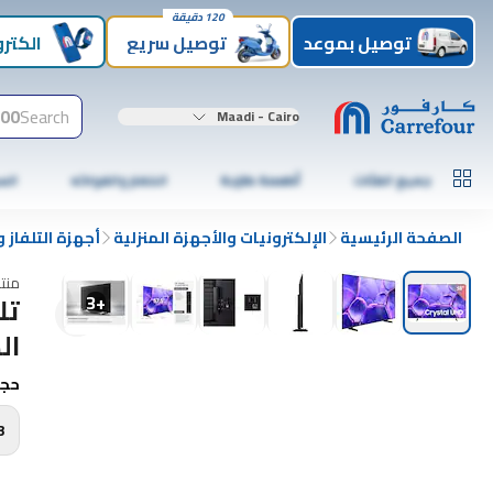
120 دقيقة
توصيل بموعد
توصيل سريع
الكترو
00+
Search
Maadi - Cairo
جميع الفئات
أطعمة طازجة
الخضار والفواكه
الس
الصفحة الرئيسية
الإلكترونيات والأجهزة المنزلية
أجهزة التلفاز 
منت
3
+
الد
حجم
3