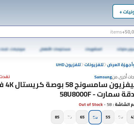
نيات +
items
50,0
وبر ماركت
المشروبات
مستلزمات الأطفال
موبايلات، تابلت
وأجهزة العرض
تلفزيونات
تلفزيون UHD
نفدت 
جات أُخرى من
Samsung
تليفزيون سام
قة سمارت - 58U8000F
 الشاشة
:
58
-
Out of Stock
85
75
65
55
50
4
58