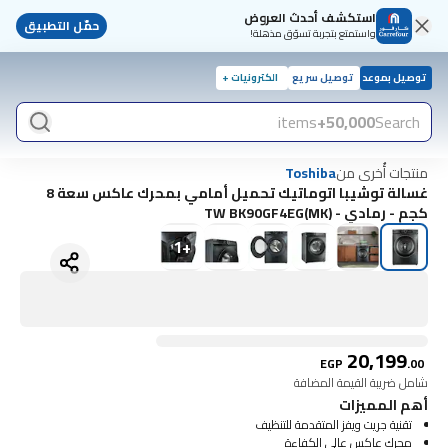
استكشف أحدث العروض
حمّل التطبيق
واستمتع بتجربة تسوّق مذهلة!
توصيل بموعد
توصيل سريع
الكترونيات +
items
50,000+
Search
منتجات أُخرى من
Toshiba
غسالة توشيبا اتوماتيك تحميل أمامي بمحرك عاكس سعة 8
كجم - رمادي - TW BK90GF4EG(MK)
1
+
20,199
EGP
.
00
شامل ضريبة القيمة المضافة
أهم المميزات
تقنية جريت ويفز المتقدمة للتنظيف
محرك عاكس عالي الكفاءة