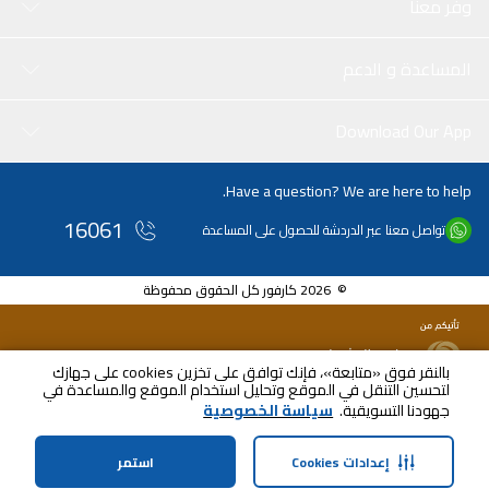
وفر معنا
المساعدة و الدعم
Download Our App
Have a question? We are here to help.
16061
تواصل معنا عبر الدردشة للحصول على المساعدة
© 2026 كارفور كل الحقوق محفوظة
بالنقر فوق «متابعة»، فإنك توافق على تخزين cookies على جهازك
Scheduled
لتحسين التنقل في الموقع وتحليل استخدام الموقع والمساعدة في
الثلاثاء, أغسطس 11th -
جهودنا التسويقية.
سياسة الخصوصية
الخميس, أغسطس 13th
إعدادات Cookies
استمر
الصفحة الرئيسية
الفئات
الملف الشخصي
عربة التسوق