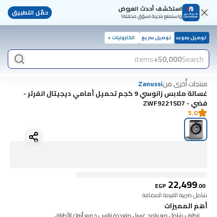
استكشف أحدث العروض
حمّل التطبيق
واستمتع بتجربة تسوّق مذهلة!
توصيل بموعد
توصيل سريع
الكترونيات +
items
50,000+
Search
منتجات أُخرى من
Zanussi
غسالة ملابس زانوسي 9 كجم تحميل أمامي ديجيتال انفرتر -
فضي - ZWF9221SD7
5.0
22,499
EGP
.
00
شامل ضريبة القيمة المضافة
أهم المميزات
تنظيف شامل مع برامج غسيل متعددة تناسب جميع أنواع الأطباق