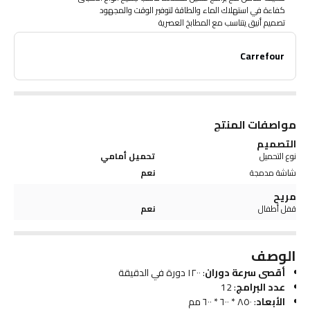
كفاءة في استهلاك الماء والطاقة لتوفير الوقت والمجهود
تصميم أنيق يتناسب مع المطابخ العصرية
Carrefour
مواصفات المنتج
التصميم
نوع التحميل
تحميل أمامي
شاشة مدمجة
نعم
مريح
قفل أطفال
نعم
الوصف
أقصى سرعة دوران
: ١٢٠٠ دورة في الدقيقة
عدد البرامج
: 12
الأبعاد
: ٨٥٠ * ٦٠٠ * ٦٠٠ مم