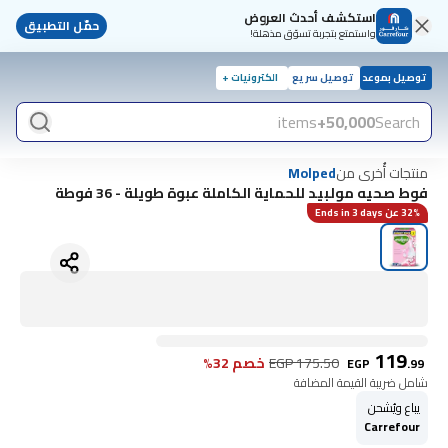
استكشف أحدث العروض
حمّل التطبيق
واستمتع بتجربة تسوّق مذهلة!
توصيل بموعد
توصيل سريع
الكترونيات +
items
50,000+
Search
منتجات أُخرى من
Molped
فوط صحيه مولبيد للحماية الكاملة عبوة طويلة - 36 فوطة
32% عن Ends in 3 days
119
175.50
EGP
خصم 32%
EGP
.
99
شامل ضريبة القيمة المضافة
يباع ويُشحن
Carrefour