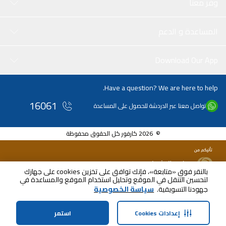
وفر معنا
المساعدة و الدعم
Download Our App
Have a question? We are here to help.
16061
تواصل معنا عبر الدردشة للحصول على المساعدة
© 2026 كارفور كل الحقوق محفوظة
بالنقر فوق «متابعة»، فإنك توافق على تخزين cookies على جهازك
لتحسين التنقل في الموقع وتحليل استخدام الموقع والمساعدة في
يوم الأحد
جهودنا التسويقية.
سياسة الخصوصية
١٢ م - ٤ م
إعدادات Cookies
استمر
الصفحة الرئيسية
الفئات
الملف الشخصي
عربة التسوق