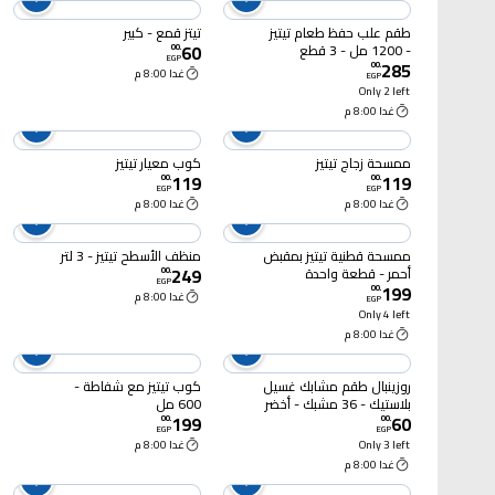
طقم علب حفظ طعام تيتيز
تيتز قمع - كبير
60
- 1200 مل - 3 قطع
00
.
EGP
285
00
.
غدا 8:00 م
EGP
Only 2 left
غدا 8:00 م
ممسحة زجاج تيتيز
كوب معيار تيتيز
119
119
00
.
00
.
EGP
EGP
غدا 8:00 م
غدا 8:00 م
ممسحة قطنية تيتيز بمقبض
منظف ​​الأسطح تيتيز - 3 لتر
249
أحمر - قطعة واحدة
00
.
EGP
199
00
.
غدا 8:00 م
EGP
Only 4 left
غدا 8:00 م
روزينبال طقم مشابك غسيل
كوب تيتيز مع شفاطة -
بلاستيك - 36 مشبك - أخضر
600 مل
199
60
00
.
00
.
EGP
EGP
Only 3 left
غدا 8:00 م
غدا 8:00 م