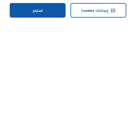
إعدادات Cookies
استمر
الصفحة الرئيسية
الفئات
الملف الشخصي
عربة التسوق
ابقى على تواصل معنا
خدمة العملاء
حولنا