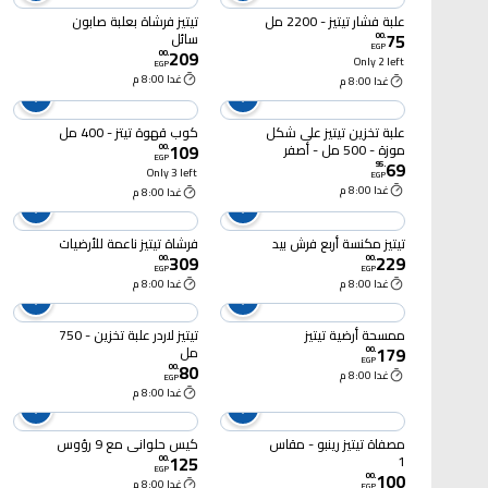
علبة فشار تيتيز - 2200 مل
تيتيز فرشاة بعلبة صابون
75
سائل
00
.
EGP
209
00
.
Only 2 left
EGP
غدا 8:00 م
غدا 8:00 م
علبة تخزين تيتيز على شكل
كوب قهوة تيتز - 400 مل
109
موزة - 500 مل - أصفر
00
.
EGP
69
95
.
Only 3 left
EGP
غدا 8:00 م
غدا 8:00 م
تيتيز مكنسة أربع فرش بيد
فرشاة تيتيز ناعمة للأرضيات
309
229
00
.
00
.
EGP
EGP
غدا 8:00 م
غدا 8:00 م
ممسحة أرضية تيتيز
تيتيز لاردر علبة تخزين - 750
179
مل
00
.
EGP
80
00
.
غدا 8:00 م
EGP
غدا 8:00 م
مصفاة تيتيز رينبو - مقاس
كيس حلواني مع 9 رؤوس
125
1
00
.
EGP
100
00
.
غدا 8:00 م
EGP