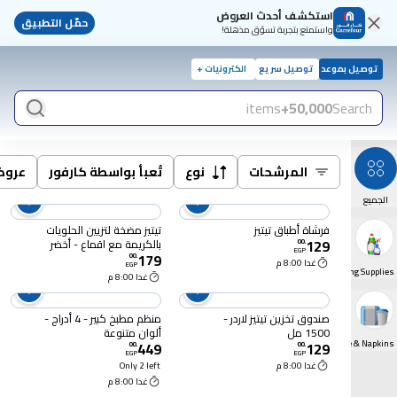
استكشف أحدث العروض
حمّل التطبيق
واستمتع بتجربة تسوّق مذهلة!
توصيل بموعد
توصيل سريع
الكترونيات +
items
50,000+
Search
المرشحات
نوع
تُعبأ بواسطة كارفور
عرو
الجميع
فرشاة أطباق تيتيز
تيتيز مضخة لتزيين الحلويات
129
بالكريمة مع اقماع - أخضر
00
.
EGP
179
00
.
غدا 8:00 م
EGP
Cleaning Supplies
غدا 8:00 م
صندوق تخزين تيتيز لاردر -
منظم مطبخ كبير - 4 أدراج -
1500 مل
ألوان متنوعة
Disposables Tableware & Napkins
449
129
00
.
00
.
EGP
EGP
غدا 8:00 م
Only 2 left
غدا 8:00 م