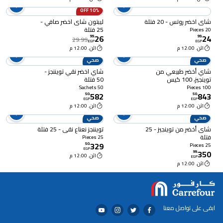
10% OFF
شاي اخضر روتس - 20 فتلة
ليبتون شاى اخضر صافي -
25 فتلة
20 Pieces
26
24
99
.
99
.
29.99
EGP
EGP
اثن. 12:00 م
اثن. 12:00 م
صحي
صحي
شاي أخضر طبيعي من
شاي اخضر نقي تويننجز -
توينجيز، 100 كيس
50 فتلة
50 Sachets
100 Pieces
582
843
50
.
50
.
EGP
EGP
اثن. 12:00 م
اثن. 12:00 م
صحي
صحي
شاى أخضر من توينجيز - 25
تويننجز نعناع نقي - 25 فتلة
فتلة
25 Pieces
329
50
.
25 Pieces
EGP
350
99
.
اثن. 12:00 م
EGP
اثن. 12:00 م
ابقى على تواصل معنا