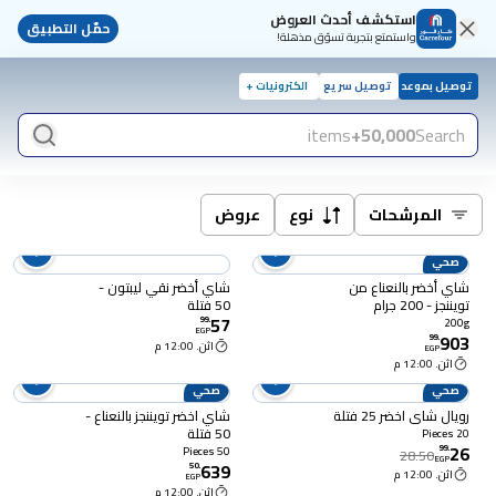
استكشف أحدث العروض
حمّل التطبيق
واستمتع بتجربة تسوّق مذهلة!
توصيل بموعد
توصيل سريع
الكترونيات +
items
50,000+
Search
المرشحات
نوع
عروض
صحي
شاي أخضر بالنعناع من
شاي أخضر نقي ليبتون -
تويننجز - 200 جرام
50 فتلة
57
99
.
200g
EGP
903
99
.
اثن. 12:00 م
EGP
اثن. 12:00 م
صحي
صحي
رويال شاى اخضر 25 فتلة
شاي اخضر تويننجز بالنعناع -
50 فتلة
20 Pieces
26
99
.
50 Pieces
28.50
EGP
639
50
.
اثن. 12:00 م
EGP
اثن. 12:00 م