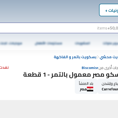
نيات +
items
50,0
وبر ماركت
المشروبات
مستلزمات الأطفال
موبايلات، تابلت
يت محشي
بسكويت باتمر و الفاكهة
نفدت 
جات أُخرى من
Biscomisr
كو مصر معمول بالتمر - 1 قطعة
باع ويُشحن
بلد المنشأ
Carrefou
مصر