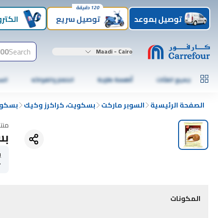
120 دقيقة
توصيل بموعد
توصيل سريع
الكترو
00+
Search
Maadi - Cairo
جميع الفئات
أطعمة طازجة
الخضار والفواكه
الس
الصفحة الرئيسية
السوبر ماركت
بسكويت، كراكرز وكيك
بسكو
منت
بس
ي
r
المكونات