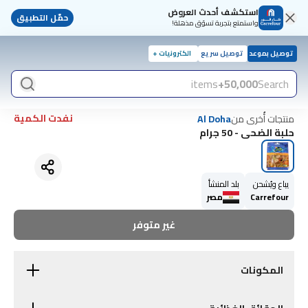
استكشف أحدث العروض
حمّل التطبيق
واستمتع بتجربة تسوّق مذهلة!
توصيل بموعد
توصيل سريع
الكترونيات +
items
50,000+
Search
نفدت الكمية
منتجات أُخرى من
Al Doha
حلبة الضحى - 50 جرام
يباع ويُشحن
بلد المنشأ
Carrefour
مصر
غير متوفر
المكونات