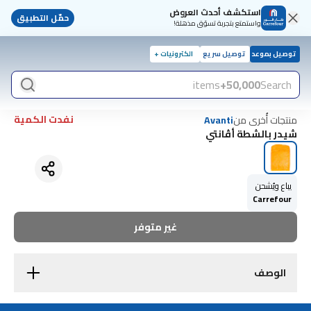
استكشف أحدث العروض
حمّل التطبيق
واستمتع بتجربة تسوّق مذهلة!
توصيل بموعد
توصيل سريع
الكترونيات +
items
50,000+
Search
نفدت الكمية
منتجات أُخرى من
Avanti
شيدر بالشطة أڤانتي
يباع ويُشحن
Carrefour
غير متوفر
الوصف