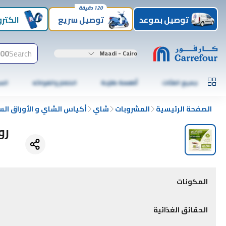
120 دقيقة
توصيل بموعد
توصيل سريع
الكترو
00+
Search
Maadi - Cairo
جميع الفئات
أطعمة طازجة
الخضار والفواكه
الس
الصفحة الرئيسية
المشروبات
شاي
أكياس الشاي و الأوراق الس
روت
المكونات
الحقائق الغذائية