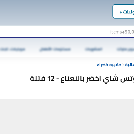
نيات +
items
50,0
وبر ماركت
المشروبات
مستلزمات الأطفال
موبايلات، تابلت
ائبة
حقيبة خضراء
س شاي اخضر بالنعناع - 12 فتلة